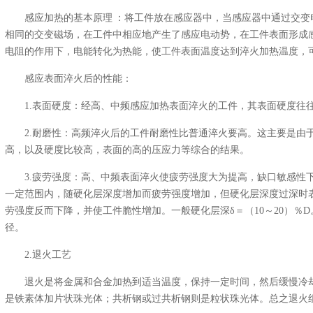
感应加热的基本原理 ：将工件放在感应器中，当感应器中通过交变
相同的交变磁场，在工件中相应地产生了感应电动势，在工件表面形成
电阻的作用下，电能转化为热能，使工件表面温度达到淬火加热温度，
感应表面淬火后的性能：
1.表面硬度：经高、中频感应加热表面淬火的工件，其表面硬度往往比
2.耐磨性：高频淬火后的工件耐磨性比普通淬火要高。这主要是由
高，以及硬度比较高，表面的高的压应力等综合的结果。
3.疲劳强度：高、中频表面淬火使疲劳强度大为提高，缺口敏感性
一定范围内，随硬化层深度增加而疲劳强度增加，但硬化层深度过深时
劳强度反而下降，并使工件脆性增加。一般硬化层深δ＝（10～20）％
径。
2.退火工艺
退火是将金属和合金加热到适当温度，保持一定时间，然后缓慢冷
是铁素体加片状珠光体；共析钢或过共析钢则是粒状珠光体。总之退火