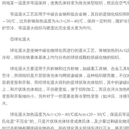
间地某一温度并等温保持，使奥氏体转变为珠光体型组织，然后在空气
等温退火工艺应用于中碳合金钢和低合金钢，其目的是细化组织和降低
～50)℃，过共析钢加热温度为Ac3+(20～40)℃，保持一定时间，随
炉空冷。等温退火组织与硬度比完全退火更为均匀。
⑤球化退火
球化退火是使钢中碳化物球化而进行的退火工艺。将钢加热到Ac1以
冷却，得到在铁素体基体上均匀分布的球状或颗粒状碳化物的组织。
球化退火主要适用于共析钢和过共析钢，如碳素工具钢、合金工具
空冷，所得组织是片层状珠光体与网状渗碳体，这种组织硬而脆，不仅
容易变形和开裂。而经球化退火得到的是球状珠光体组织，其中的渗碳
上，和片状珠光体相比，不但硬度低，便于切削加工，而且在淬火加热
变形和开裂倾向小。另外对于一些需要改善冷塑性变形（如冲压、冷镦
火。
球化退火加热温度为Ac1+(20～40)℃或Acm-(20～30)℃，
氏化是“不完全”的，只是片状珠光体转变成奥氏体，及少量过剩碳化物
如过共析钢有网状碳化物存在，则在球化退火前须先进行正火，将其消