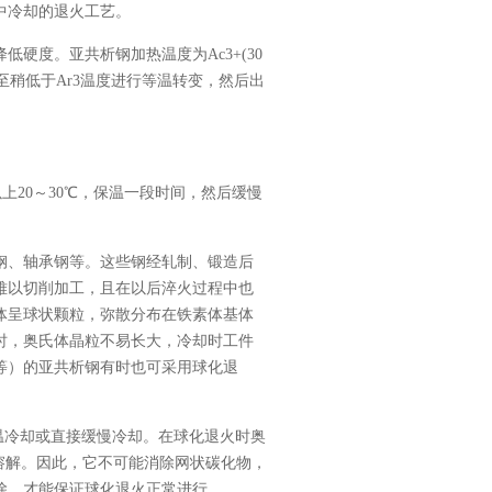
中冷却的退火工艺。
硬度。亚共析钢加热温度为Ac3+(30
炉冷至稍低于Ar3温度进行等温转变，然后出
上20～30℃，保温一段时间，然后缓慢
钢、轴承钢等。这些钢经轧制、锻造后
难以切削加工，且在以后淬火过程中也
体呈球状颗粒，弥散分布在铁素体基体
时，奥氏体晶粒不易长大，冷却时工件
等）的亚共析钢有时也可采用球化退
保温后等温冷却或直接缓慢冷却。在球化退火时奥
溶解。因此，它不可能消除网状碳化物，
除，才能保证球化退火正常进行。