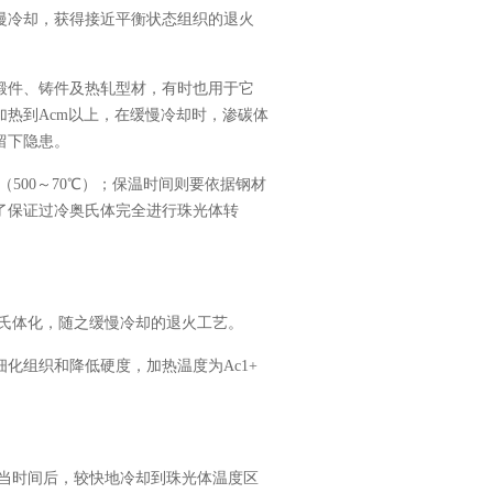
慢冷却，获得接近平衡状态组织的退火
锻件、铸件及热轧型材，有时也用于它
热到Acm以上，在缓慢冷却时，渗碳体
留下隐患。
+（500～70℃）；保温时间则要依据钢材
了保证过冷奥氏体完全进行珠光体转
奥氏体化，随之缓慢冷却的退火工艺。
化组织和降低硬度，加热温度为Ac1+
适当时间后，较快地冷却到珠光体温度区