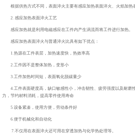
根据供热方式不同，表面淬火主要有感应加热表面淬火、火焰加热
2. 感应加热表面淬火工艺
感应加热就是利用电磁感应在工件内产生涡流而将工件进行加热。
感应加热表面淬火与普通淬火比具有如下优点：
1.热源在工件表层，加热速度快，热效率高
2.工件因不是整体加热，变形小
3.工件加热时间短，表面氧化脱碳量少
4.工件表面硬度高，缺口敏感性小，冲击韧性、疲劳强度以及耐磨
力，节约材料消耗，提高零件使用寿命
5.设备紧凑，使用方便，劳动条件好
6.便于机械化和自动化
7.不仅用在表面淬火还可用在穿透加热与化学热处理等。