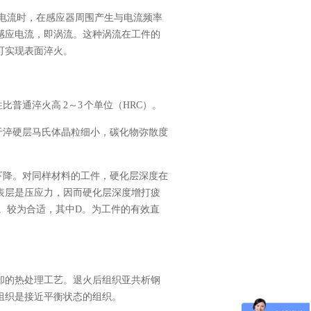
电流时，在感应器周围产生与电流频率
感应电流，即涡流。这种涡流在工件的
可实现表面淬火。
普通淬火高 2～3 个单位（HRC）。
于淬硬层马氏体晶粒细小，碳化物弥散度
下降。对同样材料的工件，硬化层深度在
表层是压应力，因而硬化层深度增打疲
D。较为合适，其中D。为工件的有效直
却的热处理工艺。退火后组织亚共析钢
组织是接近平衡状态的组织。