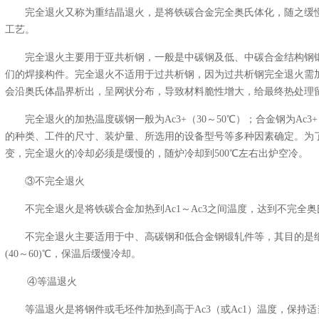
完全退火又称为重结晶退火，是将铁碳合金完全奥氏体化，随之缓
工艺。
完全退火主要用于亚共析钢，一般是中碳钢及低、中碳合金结构钢
们的焊接构件。完全退火不适用于过共析钢，因为过共析钢完全退火需加
会沿奥氏体晶界析出，呈网状分布，导致材料脆性增大，给最终热处理
完全退火的加热温度碳钢一般为Ac3+（30～50℃）；合金钢为Ac3
的种类、工件的尺寸、装炉量、所选用的设备型号等多种因素确定。为
变，完全退火的冷却必须是缓慢的，随炉冷却到500℃左右出炉空冷。
③不完全退火
不完全退火是将铁碳合金加热到Ac1～Ac3之间温度，达到不完全
不完全退火主要适用于中、高碳钢和低合金钢锻轧件等，其目的是细
(40～60)℃，保温后缓慢冷却。
④等温退火
等温退火是将钢件或毛坯件加热到高于Ac3（或Ac1）温度，保持